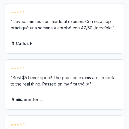
⭐
⭐
⭐
⭐
⭐
"
Llevaba meses con miedo al examen. Con esta app
practiqué una semana y aprobé con 47/50. ¡Increíble!
"
👨
Carlos R.
⭐
⭐
⭐
⭐
⭐
"
Best $5 I ever spent! The practice exams are so similar
to the real thing. Passed on my first try! 🎉
"
👩‍💼
Jennifer L.
⭐
⭐
⭐
⭐
⭐