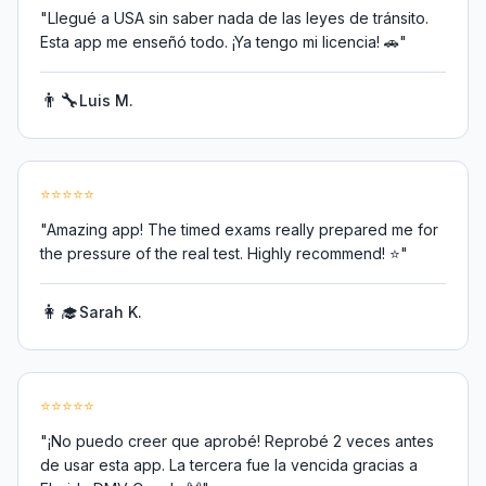
"
Llegué a USA sin saber nada de las leyes de tránsito.
Esta app me enseñó todo. ¡Ya tengo mi licencia! 🚗
"
👨‍🔧
Luis M.
⭐
⭐
⭐
⭐
⭐
"
Amazing app! The timed exams really prepared me for
the pressure of the real test. Highly recommend! ⭐
"
👩‍🎓
Sarah K.
⭐
⭐
⭐
⭐
⭐
"
¡No puedo creer que aprobé! Reprobé 2 veces antes
de usar esta app. La tercera fue la vencida gracias a